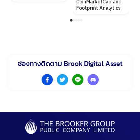
CoinMarketCap and
Footprint Analytics
ช่องทางติดตาม Brook Digital Asset