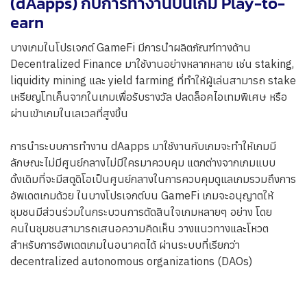
(dAapps) กับการทำงานบนเกม Play-to-
earn
บางเกมในโปรเจกต์ GameFi มีการนำผลิตภัณฑ์ทางด้าน
Decentralized Finance มาใช้งานอย่างหลากหลาย เช่น staking,
liquidity mining และ yield farming ที่ทำให้ผู้เล่นสามารถ stake
เหรียญโทเค็นจากในเกมเพื่อรับรางวัล ปลดล็อคไอเทมพิเศษ หรือ
ผ่านเข้าเกมในเลเวลที่สูงขึ้น
การนำระบบการทำงาน dAapps มาใช้งานกับเกมจะทำให้เกมมี
ลักษณะไม่มีศูนย์กลางไม่มีใครมาควบคุม แตกต่างจากเกมแบบ
ดั้งเดิมที่จะมีสตูดิโอเป็นศูนย์กลางในการควบคุมดูแลเกมรวมถึงการ
อัพเดตเกมด้วย ในบางโปรเจกต์บน GameFi เกมจะอนุญาตให้
ชุมชนมีส่วนร่วมในกระบวนการตัดสินใจเกมหลายๆ อย่าง โดย
คนในชุมชนสามารถเสนอความคิดเห็น วางแนวทางและโหวต
สำหรับการอัพเดตเกมในอนาคตได้ ผ่านระบบที่เรียกว่า
decentralized autonomous organizations (DAOs)