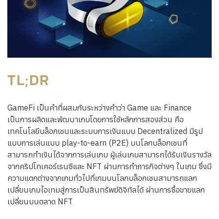
TL;DR
GameFi เป็นคำที่ผสมกันระหว่างคำว่า Game และ Finance
เป็นการผลิตและพัฒนาเกมโดยการใช้หลักการสองส่วน คือ
เทคโนโลยีบล็อกเชนและระบบการเงินแบบ Decentralized มีรูป
แบบการเล่นแบบ play-to-earn (P2E) บนโลกบล็อกเชนที่
สามารถทำเงินได้จากการเล่นเกม ผู้เล่นเกมสามารถได้รับเงินรางวัล
จากคริปโทเคอร์เรนซีและ NFT ผ่านการทำภารกิจต่างๆ ในเกม ซึ่งมี
ความแตกต่างจากเกมทั่วไปที่เกมบนโลกบล็อกเชนสามารถแลก
เปลี่ยนเกมไอเทมสู่การเป็นสินทรัพย์ดิจิทัลได้ ผ่านการซื้อขายแลก
เปลี่ยนบนตลาด NFT