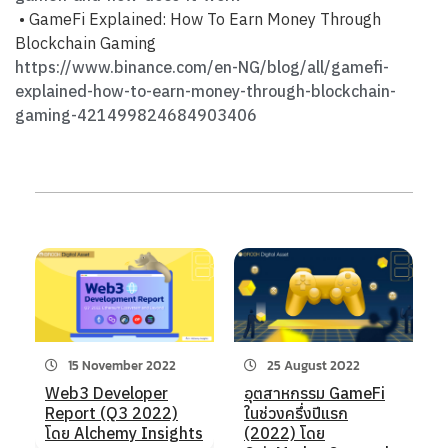
• GameFi Explained: How To Earn Money Through
Blockchain Gaming
https://www.binance.com/en-NG/blog/all/gamefi-
explained-how-to-earn-money-through-blockchain-
gaming-421499824684903406
15 November 2022
25 August 2022
Web3 Developer
อุตสาหกรรม GameFi
Report (Q3 2022)
ในช่วงครึ่งปีแรก
โดย Alchemy Insights
(2022) โดย