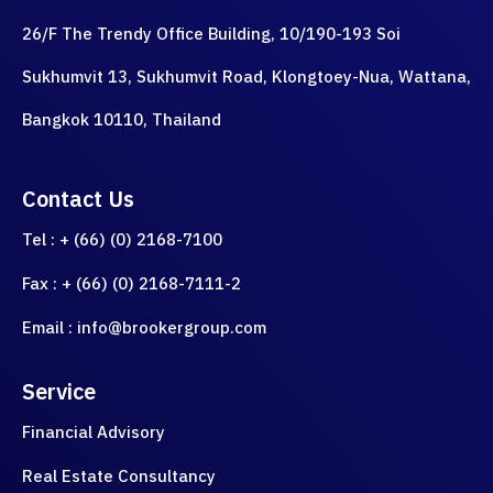
26/F The Trendy Office Building, 10/190-193 Soi
Sukhumvit 13, Sukhumvit Road, Klongtoey-Nua, Wattana,
Bangkok 10110, Thailand
Contact Us
Tel : + (66) (0) 2168-7100
Fax : + (66) (0) 2168-7111-2
Email : info@brookergroup.com
Service
Financial Advisory
Real Estate Consultancy