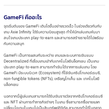
GameFi คืออะไร
จุดเริ่มต้นของ GameFi เติบโตขึ้นอย่างรวดเร็ว ในช่วงเดียวกันกับ
เกม Axie Infinity ได้รับความนิยมสูงสุด ทำให้นักเล่นเกมหันมา
สนใจเกมประเภท play-to-earn และสามารถสร้างรายได้ไปพร้อม
กับความสนุก
GameFi เป็นการผสมกันระหว่าง เกมและระบบการเงินแบบ
Decentralized ที่เชื่อมเกมเข้ากับเทคโนโลยีบล็อกเชน เป็นเกม
ประเภท play-to-earn สามารถทำเงินได้จากการเล่นเกม โดย
GameFi มีระบบนิเวศ (Ecosystem) ที่ใช้เงินคริปโทเคอร์เรนซี,
non-fungible tokens (NFTs), เหรียญโทเค็น และ เทคโนโลยี
บล็อกเชน
นอกจากนี้ผู้เล่นเกมสามารถได้รับเงินรางวัลจากคริปโทเคอร์เรนซี
และ NFT ผ่านการทำภารกิจต่างๆ ในเกม ซึ่งสามารถซื้อขายแลก
เปลี่ยนไอเทมในเกมไปเป็นสินทรัพย์ดิจิทัล สามารถทำได้ในตลาด