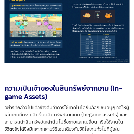
ความเป็นเจ้าของในสินทรัพย์จากเกม (In-
game Assets)
อย่างที่กล่าวไปแล้วข้างต้นว่าการใช้เทคโนโลยีบล็อกเชนอนุญาตให้ผู้
เล่นเกมมีกรรมสิทธิ์บนสินทรัพย์จากเกม (In-game assets) และ
สามารถนำสินทรัพย์เหล่านั้นไปซื้อขายแลกเปลี่ยน หรือใช้งานใน
ชีวิตจริงได้ซึ่งมีหลากหลายวิธีเช่นเดียวกับวิดีโอเกมทั่วไปที่ผู้เล่น