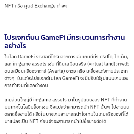
NFT หรือ ศูนย์ Exchange ต่างๆ
โปรเจกต์บน GameFi มีกระบวนการทำงาน
อย่างไร
ในโลก GameFi รางวัลที่ได้รับจากการเล่นเกมมีทั้ง คริปโต, โทเค็น,
และ in-game assets เช่น ที่ดินเสมือนจริง (virtual land) ภาพตัว
ตนเสมือนหรืออวาตาร์ (Avarta) อาวุธ หรือ เครื่องแต่งกายประเภท
ต่างๆ ในแต่ละโปรเจกต์ในโลก GameFi จะมีปรับใช้รูปแบบเกมและ
การทำเงินที่แตกต่างกัน
เกมส่วนใหญ่มี in-game assets มาในรูปแบบของ NFT ที่ทำงาน
บนเทคโนโลยีบล็อกเชน ซึ่งแปลว่าสามารถนำ NFT นั้นๆ ไปขายบน
ตลาดซื้อขายได้ หรือในบางเกมสามารถนำไอเทมในเกมหรือของที่ได้
มาแปลงเป็น NFT ก่อนจึงจะสามารถนำไปซื้อขายต่อได้